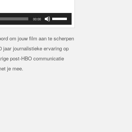
Use
00:00
Up/Down
Arrow
keys
bord om jouw film aan te scherpen
to
increase
 jaar journalistieke ervaring op
or
jarige post-HBO communicatie
decrease
volume.
met je mee.