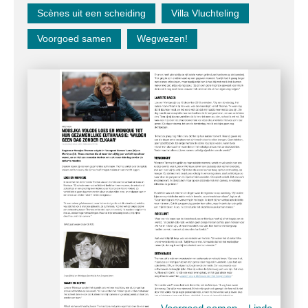
Scènes uit een scheiding
Villa Vluchteling
Voorgoed samen
Wegwezen!