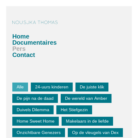
Home
Documentaires
Pers
Contact
Alle
24-uurs kinderen
De juiste klik
De pijn na de daad
De wereld van Amber
Duivels Dilemma
Het Stiefgezin
Home Sweet Home
Makelaars in de liefde
Onzichtbare Genezers
Op de vleugels van Dex